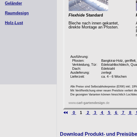
Geländer
Raumdesign
Flexhide
Standard
Holz-Lust
Bleche nach innen gekantet,
direkte Montage an Pfosten.
Ausführung:
Pfosten:
Bangkirai-Holz, geriffel
Verkleidung, Tür:
Edelstahllochblech, Qua
Dach:
Edelstahl
Auslieferung:
zerlegt
Lieferzeit:
ca. 4 - 6 Wochen
Alle Preise sind Selbstabholerpreise (EXW) inkl. 19
Mit Veröffentlichung einer neuen Preisliste verliert 
Die gezeigten Varianten können hinsichtlich Lochblec
www.
carl-gartendesign
.de
0
1
2
3
4
5
6
7
8
Download Produkt- und Preisübe