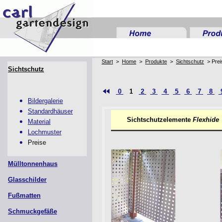
Start
>
Home
>
Produkte
>
Sichtschutz
> Prei
Sichtschutz
0
1
2
3
4
5
6
7
8
Bildergalerie
Standardhäuser
Sichtschutzelemente
Flexhide
Material
Lochmuster
Preise
Mülltonnenhaus
Glasschilder
Fußmatten
Schmuckgefäße