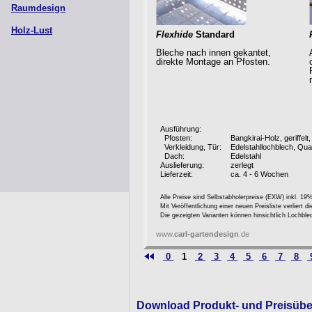
Raumdesign
Holz-Lust
Flexhide
Standard
Bleche nach innen gekantet,
direkte Montage an Pfosten.
Ausführung:
Pfosten:
Bangkirai-Holz, geriffel
Verkleidung, Tür:
Edelstahllochblech, Qua
Dach:
Edelstahl
Auslieferung:
zerlegt
Lieferzeit:
ca. 4 - 6 Wochen
Alle Preise sind Selbstabholerpreise (EXW) inkl. 19
Mit Veröffentlichung einer neuen Preisliste verliert 
Die gezeigten Varianten können hinsichtlich Lochblec
www.
carl-gartendesign
.de
0
1
2
3
4
5
6
7
8
Download Produkt- und Preisübe