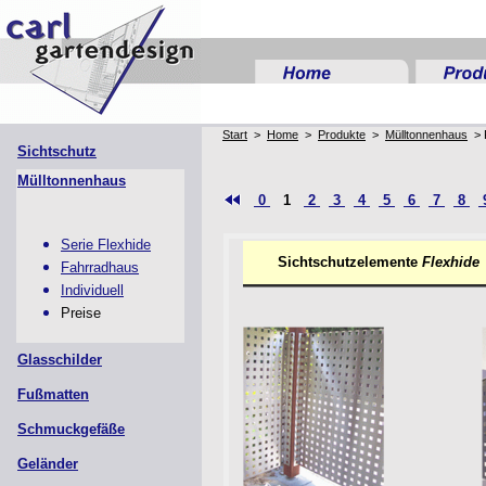
Start
>
Home
>
Produkte
>
Mülltonnenhaus
> 
Sichtschutz
Mülltonnenhaus
0
1
2
3
4
5
6
7
8
Serie Flexhide
Sichtschutzelemente
Flexhide
Fahrradhaus
Individuell
Preise
Glasschilder
Fußmatten
Schmuckgefäße
Geländer